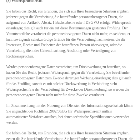
(8) Widerspruchsrecht
Sie haben das Recht, aus Gründen, die sich aus Ihrer besonderen Situation ergeben,
jederzeit gegen die Verarbeitung Sie betreffender personenbezogener Daten, die
aufgrund von Artikel 6 Absatz 1 Buchstaben e oder f DSGVO erfolgt, Widerspruch
einzulegen; dies gilt auch für ein auf diese Bestimmungen gestütztes Profiling. Der
Verantwortliche verarbeitet die personenbezogenen Daten nicht mehr, es sei denn, er
kann zwingende schutzwürdige Gründe für die Verarbeitung nachweisen, die die
Interessen, Rechte und Freiheiten der betroffenen Person überwiegen, oder die
Verarbeitung dient der Geltendmachung, Ausübung oder Verteidigung von
Rechtsansprüchen.
Werden personenbezogene Daten verarbeitet, um Direktwerbung zu betreiben, so
haben SIe das Recht, jederzeit Widerspruch gegen die Verarbeitung Sie betreffender
personenbezogener Daten zum Zwecke derartiger Werbung einzulegen; dies gilt auch
für das Profiling, soweit es mit solcher Direktwerbung in Verbindung steht.
Widersprechen Sie der Verarbeitung für Zwecke der Direktwerbung, so werden die
personenbezogenen Daten nicht mehr für diese Zwecke verarbeitet.
Im Zusammenhang mit der Nutzung von Diensten der Informationsgesellschaft könne
Sie ungeachtet der Richtlinie 2002/58/EG Ihr Widerspruchsrecht mittels
automatisierter Verfahren ausüben, bei denen technische Spezifikationen verwendet
werden.
Sie haben das Recht, aus Gründen, die sich aus Ihrer besonderen Situation ergeben,
gegen die Sie betreffende Verarbeitung Sie betreffender personenbezogener Daten, die