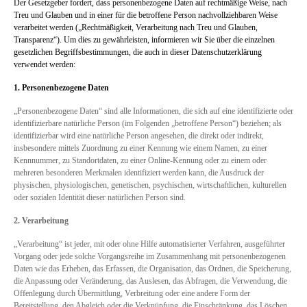
Der Gesetzgeber fordert, dass personenbezogene Daten auf rechtmäßige Weise, nach
Treu und Glauben und in einer für die betroffene Person nachvollziehbaren Weise
verarbeitet werden („Rechtmäßigkeit, Verarbeitung nach Treu und Glauben,
Transparenz“). Um dies zu gewährleisten, informieren wir Sie über die einzelnen
gesetzlichen Begriffsbestimmungen, die auch in dieser Datenschutzerklärung
verwendet werden:
1. Personenbezogene Daten
„Personenbezogene Daten“ sind alle Informationen, die sich auf eine identifizierte oder
identifizierbare natürliche Person (im Folgenden „betroffene Person“) beziehen; als
identifizierbar wird eine natürliche Person angesehen, die direkt oder indirekt,
insbesondere mittels Zuordnung zu einer Kennung wie einem Namen, zu einer
Kennnummer, zu Standortdaten, zu einer Online-Kennung oder zu einem oder
mehreren besonderen Merkmalen identifiziert werden kann, die Ausdruck der
physischen, physiologischen, genetischen, psychischen, wirtschaftlichen, kulturellen
oder sozialen Identität dieser natürlichen Person sind.
2. Verarbeitung
„Verarbeitung“ ist jeder, mit oder ohne Hilfe automatisierter Verfahren, ausgeführter
Vorgang oder jede solche Vorgangsreihe im Zusammenhang mit personenbezogenen
Daten wie das Erheben, das Erfassen, die Organisation, das Ordnen, die Speicherung,
die Anpassung oder Veränderung, das Auslesen, das Abfragen, die Verwendung, die
Offenlegung durch Übermittlung, Verbreitung oder eine andere Form der
Bereitstellung, den Abgleich oder die Verknüpfung, die Einschränkung, das Löschen