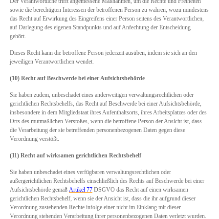
Der Verantwortliche trifft angemessene Maßnahmen, um die Rechte und Freiheiten
sowie die berechtigten Interessen der betroffenen Person zu wahren, wozu mindestens
das Recht auf Erwirkung des Eingreifens einer Person seitens des Verantwortlichen,
auf Darlegung des eigenen Standpunkts und auf Anfechtung der Entscheidung
gehört.
Dieses Recht kann die betroffene Person jederzeit ausüben, indem sie sich an den
jeweiligen Verantwortlichen wendet.
(10) Recht auf Beschwerde bei einer Aufsichtsbehörde
Sie haben zudem, unbeschadet eines anderweitigen verwaltungsrechtlichen oder
gerichtlichen Rechtsbehelfs, das Recht auf Beschwerde bei einer Aufsichtsbehörde,
insbesondere in dem Mitgliedstaat ihres Aufenthaltsorts, ihres Arbeitsplatzes oder des
Orts des mutmaßlichen Verstoßes, wenn die betroffene Person der Ansicht ist, dass
die Verarbeitung der sie betreffenden personenbezogenen Daten gegen diese
Verordnung verstößt.
(11) Recht auf wirksamen gerichtlichen Rechtsbehelf
Sie haben unbeschadet eines verfügbaren verwaltungsrechtlichen oder
außergerichtlichen Rechtsbehelfs einschließlich des Rechts auf Beschwerde bei einer
Aufsichtsbehörde gemäß
Artikel 77
DSGVO das Recht auf einen wirksamen
gerichtlichen Rechtsbehelf, wenn sie der Ansicht ist, dass die ihr aufgrund dieser
Verordnung zustehenden Rechte infolge einer nicht im Einklang mit dieser
Verordnung stehenden Verarbeitung ihrer personenbezogenen Daten verletzt wurden.